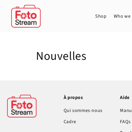
et
passer
au
Shop
Who we 
contenu
Nouvelles
À propos
Aide
Qui sommes-nous
Manu
Cadre
FAQs